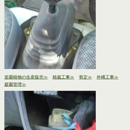
造園植物の生産販売≫
植栽工事≫
剪定≫
外構工事≫
庭園管理≫