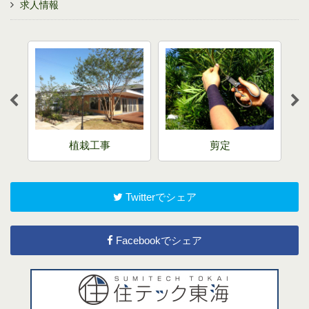
求人情報
売
植栽工事
剪定
Twitterでシェア
Facebookでシェア