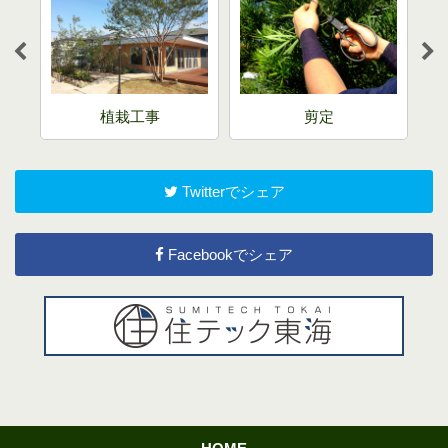
売
植栽工事
剪定
Twitterでシェア
Facebookでシェア