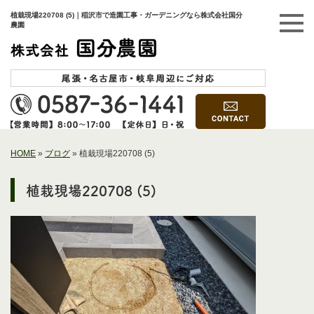
植栽現場220708 (5)｜稲沢市で造園工事・ガーデニングなら株式会社国分
農園
HOME
»
ブログ
»
植栽現場220708 (5)
植栽現場220708 (5)