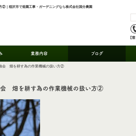
い方②｜稲沢市で造園工事・ガーデニングなら株式会社国分農園
み
業務内容
ブログ
勉強会 畑を耕す為の作業機械の扱い方②
強会 畑を耕す為の作業機械の扱い方②