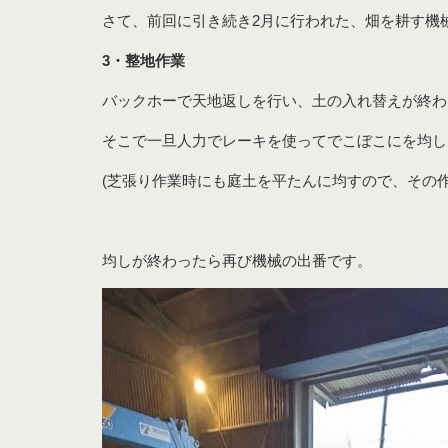
さて、前回に引き続き2月に行われた、畑を耕す機
3・整地作業
バックホーで天地返しを行い、土の入れ替えが終わ
そこで一旦人力でレーキを使ってでこぼこにを均し
(芝張り作業時にも庭土を平たんに均すので、その
庭園管理
均しが終わったら再び機械の出番です。