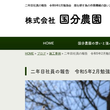
二年目社員の報告 令和5年2月勉強会 畑を耕す為の作業機械の扱
HOME
国分農園の想いと強
HOME
»
ブログ
»
施工事例
»
二年目社員の報告 令和5年2月
二年目社員の報告 令和5年2月勉