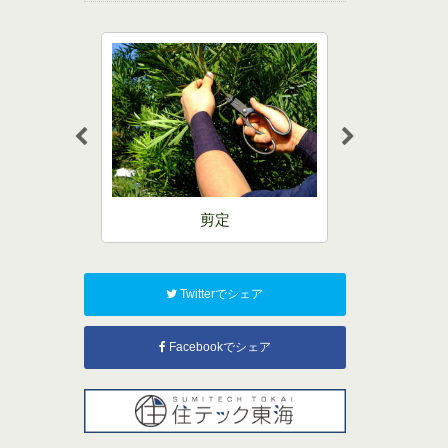
事
剪定
外
Twitterでシェア
Facebookでシェア