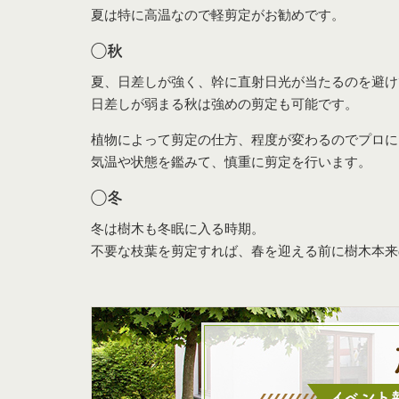
夏は特に高温なので軽剪定がお勧めです。
◯秋
夏、日差しが強く、幹に直射日光が当たるのを避け
日差しが弱まる秋は強めの剪定も可能です。
植物によって剪定の仕方、程度が変わるのでプロに
気温や状態を鑑みて、慎重に剪定を行います。
◯冬
冬は樹木も冬眠に入る時期。
不要な枝葉を剪定すれば、春を迎える前に樹木本来