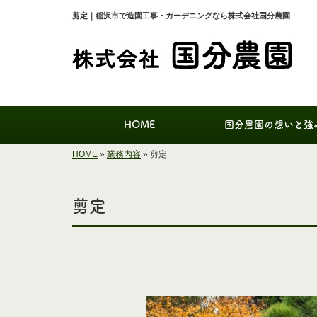
剪定｜稲沢市で造園工事・ガーデニングなら株式会社国分農園
HOME
国分農園の想いと強
HOME
»
業務内容
»
剪定
剪定