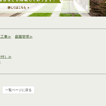
構工事≫
庭園管理≫
受付）≫
応
一覧ページに戻る