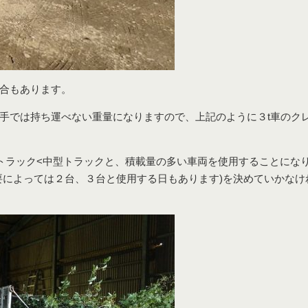
合もあります。
手では持ち運べない重量になりますので、上記のように３t車のク
トラック<中型トラックと、積載量の多い車両を使用することにな
要によっては２台、３台と使用する日もあります)を決めていかなけ