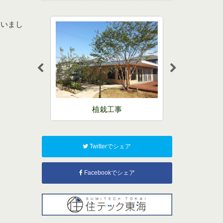
ていまし
事
剪定
外
Twitterでシェア
Facebookでシェア