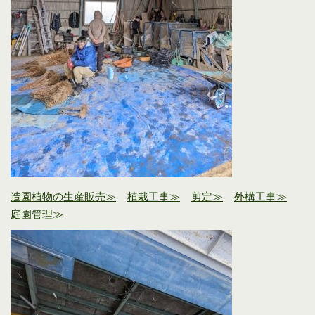
造園植物の生産販売≫
植栽工事≫
剪定≫
外構工事≫
庭園管理≫