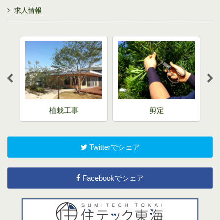
求人情報
売
植栽工事
剪定
Twitterでシェア
Facebookでシェア