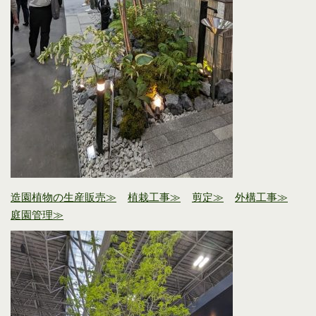
造園植物の生産販売≫
植栽工事≫
剪定≫
外構工事≫
庭園管理≫