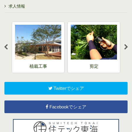
求人情報
売
植栽工事
剪定
Twitterでシェア
Facebookでシェア