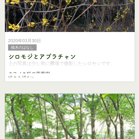
2020年03月30日
植木のはなし
シロモジとアブラチャン
上の写真は少し前に圃場で撮影したシロモジです。
クスノキ科の落葉樹。
続きを読む>
まだいろいろな落葉樹が新芽を出す前に開花するのでよく
目立ちます。
小さな可憐な花がとてもきれいで早春を感じさせます。