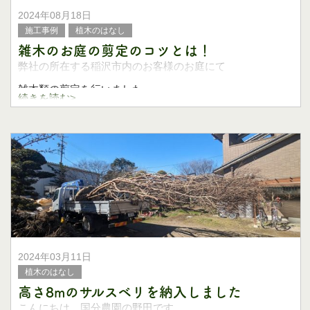
2024年08月18日
施工事例
植木のはなし
雑木のお庭の剪定のコツとは！
弊社の所在する稲沢市内のお客様のお庭にて
雑木類の剪定を行いました。
続きを読む>
雑木の庭での剪定のコツは
必ず脇枝や短枝で樹木の樹冠を作ることです。
もっとも、樹木の重なりで庭の景色をつくるので
2024年03月11日
植木のはなし
高さ8mのサルスベリを納入しました
こんにちは、国分農園の野田です。