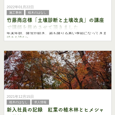
2022年01月22日
施工事例
植木のはなし
竹藤商店様「土壌診断と土壌改良」の講座
で講師を務めさせて頂きました
年末年始、降雪が続き、霜も降りる寒い季節になってきま
したね。
続きを読む>
こんにちは、国分農園の野田です。
2022年1月21日に建築資材などでお世話になっている、小
牧市の竹藤商店さま主催の
2021年12月15日
植木のはなし
求人情報
新入社員の記録 紅葉の植木林とヒメシャ