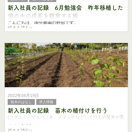
新入社員の記録 6月勉強会 昨年移植した
畑の木の成長を観察する編
こんにちは、国分農園の野田です。
続きを読む>
40度近い酷暑の次は、台風と大雨でめちゃくちゃな天気で
すね。
植木畑に入るとたくさんの蚊が、獲物が来た！って群がっ
てくるようになると、もう夏ですね。
大きな現場仕事
2022年04月19日
植木のはなし
求人情報
新入社員の記録 苗木の植付けを行う
(コマユミ、マルバノキ、イヌシデなどいくつもの苗木が育
っています)
続きを読む>