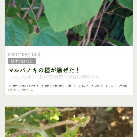
2021年09月10日
植木のはなし
マルバノキの種が爆ぜた！
こんにちは！ 国分農園新入社員の野田です。
仕事で取り扱う樹種が非常に多くそれらを覚えるのに必死
続きを読む>
の毎日ですが、今回は面白い方法で種を集めるマルバノキ
についてご紹介しますね。
(マルバノ