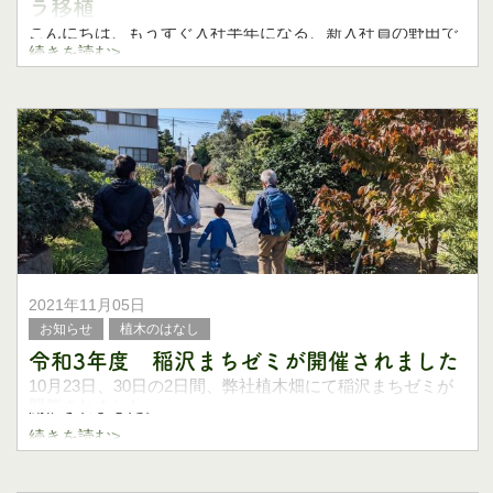
ラ移植
こんにちは、もうすぐ入社半年になる、新入社員の野田で
す。
続きを読む>
秋から冬にかけて、お客様宅の剪定や植栽に出かけること
が多く、なかなかパソコンの前に座ることができずブログ
更新が滞っておりました。
そういった外仕事が多い
2021年11月05日
お知らせ
植木のはなし
令和3年度 稲沢まちゼミが開催されました
10月23日、30日の2日間、弊社植木畑にて稲沢まちゼミが
開催されました。
続きを読む>
9月の初めに受付が開始されたのですが、受付初日午前から
多くの申し込みのご連絡をいただき、受付初日だけで8割ほ
どの参加枠が埋まるほどでしたので、ご参