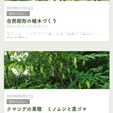
2019年07月14日
植木のはなし
自然樹形の植木づくり
弊社の植木の生産畑です。
ほぼ全ての商品は種や挿し木から栽培した植物です。
当たり前のようですが、実は市場に流通する商品はそうで
続きを読む>
はないのです。
というのは現在、山野に自生する樹
2019年06月27日
植木のはなし
クマシデの果穂 ミノムシと黒ゴマ