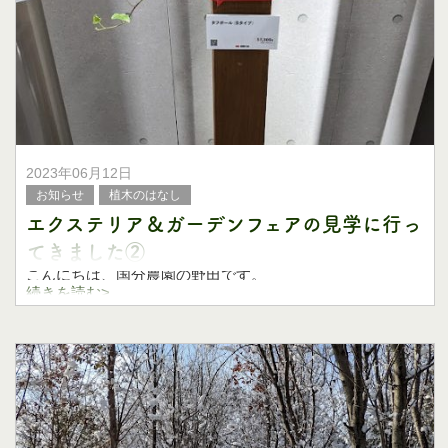
た。
終わりました、と書くと順風満帆に作業が進んだように聞
こえますが、実際はすごおおおおおおく大
2023年06月12日
お知らせ
植木のはなし
エクステリア＆ガーデンフェアの見学に行っ
てきました②
こんにちは、国分農園の野田です。
続きを読む>
ついこないだまで木々の芽が出て、春に咲く花々を横目に
畑に出ていたのですが、あっという間に台風が来て、じめ
じめした季節になってしまいましたね。
前回に引き続き、今回もエクステリア