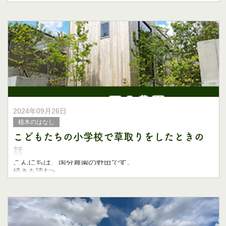
こんにちは、国分農園の野田です。
朝晩めっきり涼しくなってきて、やっと過ごしやすい気候
になってきましたね。
やっと秋を感じられるこの時
2024年09月26日
植木のはなし
こどもたちの小学校で草取りをしたときの
話
こんにちは、国分農園の野田です。
続きを読む>
長かった猛暑日がようやく落ち着いてきて、秋の虫たちの
声が大きくなってきましたね。
そんな秋晴れの中、小学生のこどもたちの授業参観に行