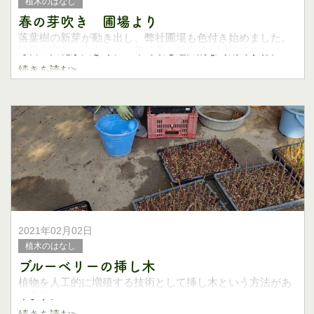
植木のはなし
春の芽吹き 圃場より
落葉樹の新芽が動き出し、弊社圃場も色付き始めました。
毎日の変化が大きく、一年で最も魅力的な時期ですね。
続きを読む>
イロハモミジの新芽。赤いものが多いです。
カマツカの新芽。オレンジ色
2021年02月02日
植木のはなし
ブルーベリーの挿し木
植物を人工的に増殖する技術として挿し木という方法があ
ります。