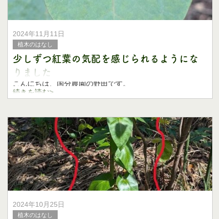
2024年11月11日
植木のはなし
少しずつ紅葉の気配を感じられるようにな
りました
こんにちは、国分農園の野田です。
続きを読む>
毎年この時期になると、植木畑のマルバノキのハート型の
葉がきれいに赤く染まり、紅葉の季節になったんだなと感
じていました。
ただ、今年の夏の異常な暑さの影響でしょうか。
2024年10月25日
植木のはなし