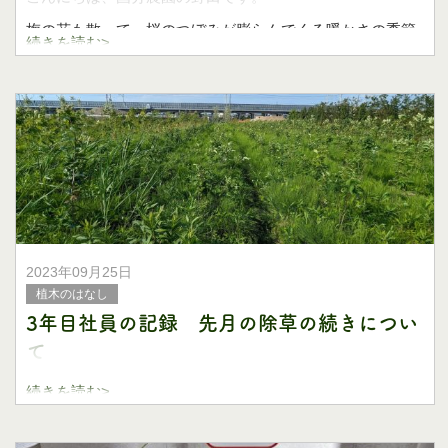
梅の花も散って、桜のつぼみが膨らんでくる暖かさの季節
続きを読む>
ですね。
花粉症さえひどくなければ快適に仕事ができる季節です！
巨大なサルスベリを運搬
2023年09月25日
植木のはなし
3年目社員の記録 先月の除草の続きについ
て
続きを読む>
こんにちは、国分農園の野田です。
6月から続けていた畑の除草作業ですが、ついに終わりまし