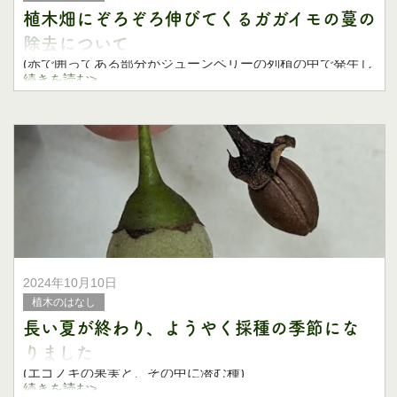
植木畑にぞろぞろ伸びてくるガガイモの蔓の
除去について
(赤で囲ってある部分がジューンベリーの列植の中で発生し
ているガガイモです)
続きを読む>
こんにちは、国分農園の野田です。
初夏のころから植木畑でよく見かける蔓性の植物、ガガイ
モ。
植えの写真にあるように、植木の
2024年10月10日
植木のはなし
長い夏が終わり、ようやく採種の季節にな
りました
(エゴノキの果実と、その中に潜む種)
続きを読む>