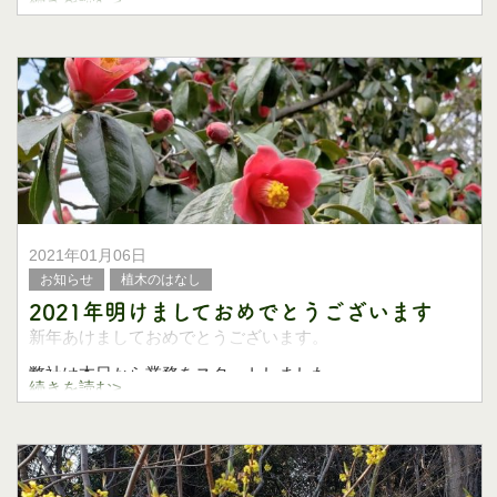
続きを読む>
2月～3月の落葉期に行う「春挿し」と
6月～9月に行う「夏挿し」があり、樹種によって成功率の
高い時期を選んで行います。
今回はブルーベリ
2021年01月06日
お知らせ
植木のはなし
2021年明けましておめでとうございます
新年あけましておめでとうございます。
弊社は本日から業務をスタートしました。
続きを読む>
昨年は新型コロナウィルスにより大変な思いをされた方も
多いのですが
一刻も早くワクチンの普及により鎮静化することを願うば
か