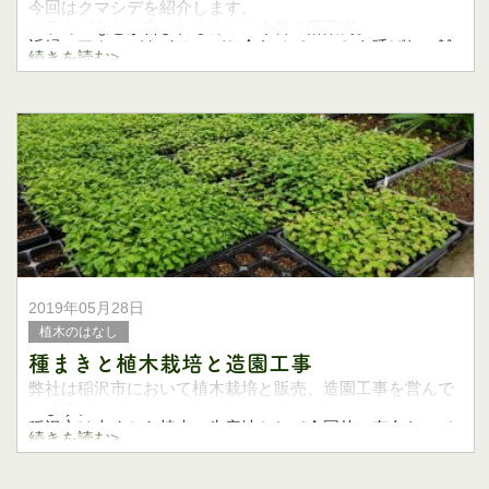
今回はクマシデを紹介します。
シラカバなどが含まれるカバノキ科の落葉樹。
近縁のアカシデやイヌシデと合わせてソロとも呼ばれ、雑
続きを読む>
木の庭や盆栽に利用されます。
クマシデはその中では知名度も生産量も低いのです
2019年05月28日
植木のはなし
種まきと植木栽培と造園工事
弊社は稲沢市において植木栽培と販売、造園工事を営んで
います。
稲沢市は古くから植木の生産地として全国的に有名なので
続きを読む>
すが、
それゆえ業者数は多く、生産から工事までの業務が各社に
分業されています。