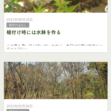
2021年08月10日
植木のはなし
植付け時には水鉢を作る
この夏も暑い日が続いていますが、本日は出荷が先送りと
続きを読む>
なったイロハモミジとシロモジを一時的に植え付けしまし
た。
猛暑だからこそ、たっぷりの水を与えて元気に育つよう水
鉢を作っていきます。
2021年03月26日