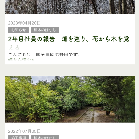
2023年04月20日
お知らせ
植木のはなし
2年目社員の報告 畑を巡り、花から木を覚
える
こんにちは、国分農園の野田です。
続きを読む>
気温の上昇に伴い、あっという間に植木畑が緑一色になっ
てきました。
その緑には、雑草という厄介者も多分に含まれているの
で、除草が大変な時期になったとも言えるんですが…
2022年07月05日
施工事例
植木のはなし