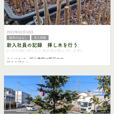
2022年02月10日
植木のはなし
求人情報
新入社員の記録 挿し木を行う
(ハウス内にずらりと木の元が並んでいます)
こんにちは、国分農園の野田です。
続きを読む>
よくバレンタインチョコのネタで、手作りチョコのために
カカオの樹から作るわ！
ってのがありますが、それだとチョコができるま