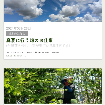
き、ついでに親子除
2024年08月26日
植木のはなし
真夏に行う畑のお仕事
(台風前の怪しい雲が出ている8月末です)
こんにちは、国分農園の野田です。
続きを読む>
大雨が降ったり、台風が通過したりでようやく酷暑も治ま
ってきそうな晩夏になってきましたね。
夏の盛