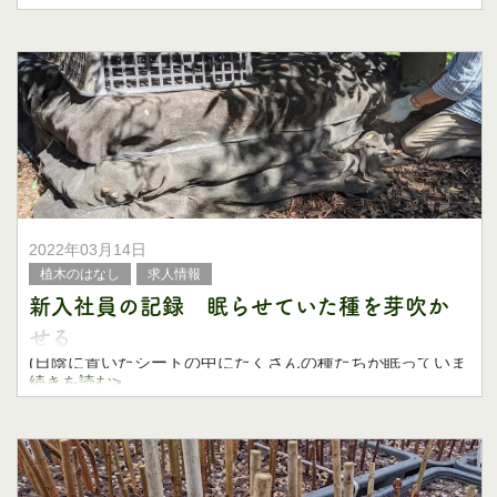
こんにちは、国分農園の野田です。
連日の暑さで、春はどこへ行ってしまったんだ？と、思え
る日々が続いていますね。
汗をかく季節は、木
2022年03月14日
植木のはなし
求人情報
新入社員の記録 眠らせていた種を芽吹か
せる
(日陰に置いたシートの中にたくさんの種たちが眠っていま
す)
続きを読む>
こんにちは、国分農園の野田です。
すっかり春の陽気を感じられる季節になり、快適に作業が
できるようになりましたね。